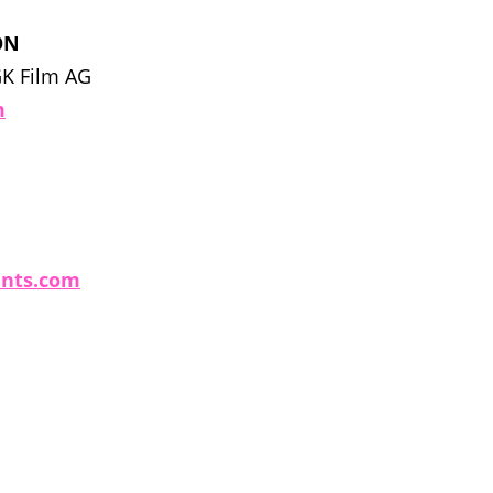
ON
GK Film AG
m
nts.com