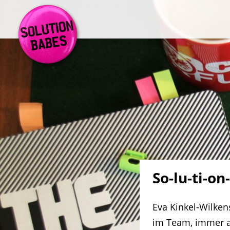
So-lu-ti-on
Eva Kinkel-Wilkens
im Team, immer au